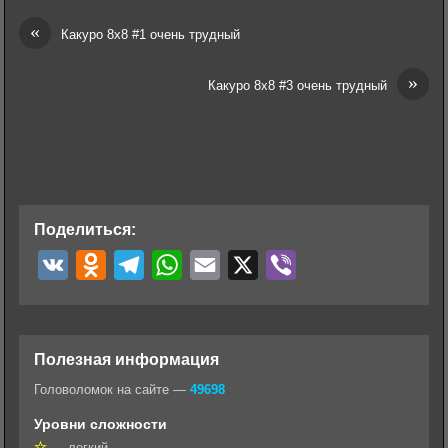
«
Какуро 8х8 #1 очень трудный
»
Какуро 8х8 #3 очень трудный
Поделиться:
V
O
T
W
E
X
V
K
d
e
h
m
i
n
l
a
a
b
o
e
t
i
e
Полезная информация
k
g
s
l
r
Головоломок на сайте —
49698
l
r
A
Уровни сложности
a
a
p
— легкий