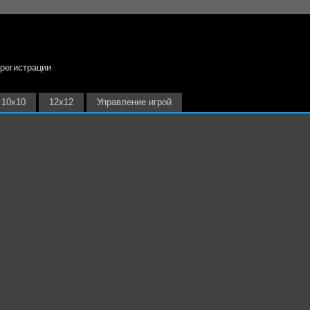
 регистрации
10х10
12х12
Управление игрой