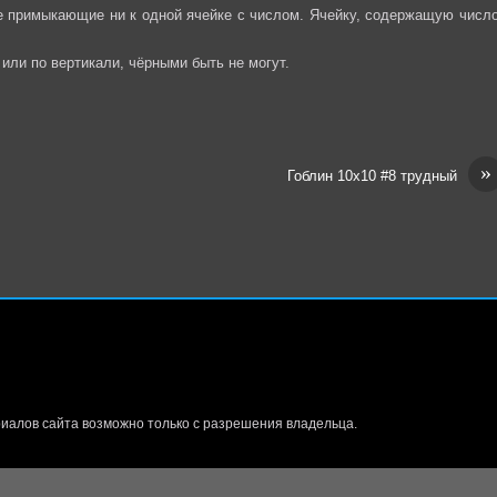
не примыкающие ни к одной ячейке с числом. Ячейку, содержащую число
или по вертикали, чёрными быть не могут.
»
Гоблин 10х10 #8 трудный
иалов сайта возможно только с разрешения владельца.