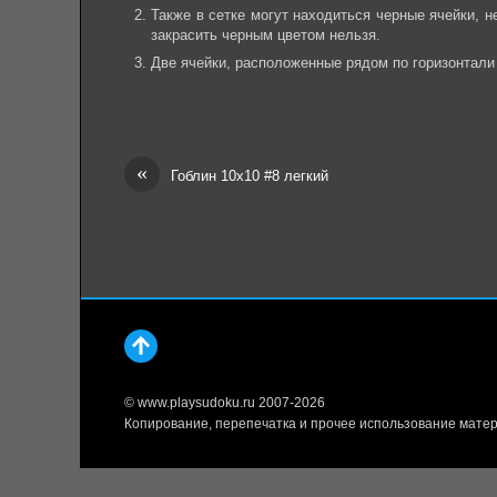
Также в сетке могут находиться черные ячейки, 
закрасить черным цветом нельзя.
Две ячейки, расположенные рядом по горизонтали 
«
Гоблин 10х10 #8 легкий
© www.playsudoku.ru 2007-2026
Копирование, перепечатка и прочее использование матер