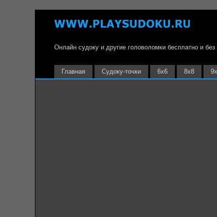
Онлайн судоку и другие головоломки бесплатно и без
Главная
Судоку-точки
6х6
8х8
9