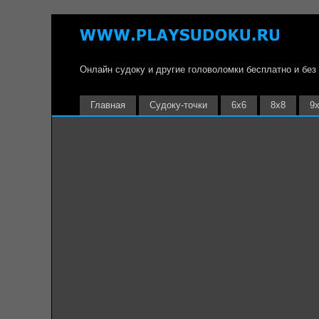
Онлайн судоку и другие головоломки бесплатно и без
Главная
Судоку-точки
6х6
8х8
9