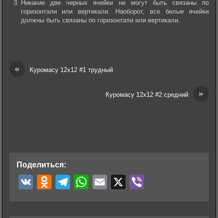
Никакие две черных ячейки не могут быть связаны по
горизонтали или вертикали. Наоборот, все белые ячейки
должны быть связаны по горизонтали или вертикали.
«
Куромасу 12х12 #1 трудный
»
Куромасу 12х12 #2 средний
Поделиться:
V
O
T
W
E
X
V
K
d
e
h
m
i
n
l
a
a
b