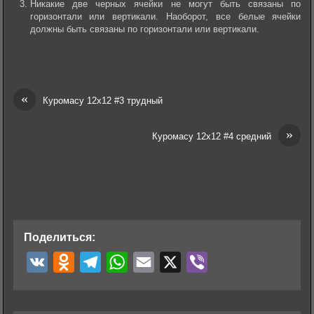
Никакие две черных ячейки не могут быть связаны по
горизонтали или вертикали. Наоборот, все белые ячейки
должны быть связаны по горизонтали или вертикали.
«
Куромасу 12х12 #3 трудный
»
Куромасу 12х12 #4 средний
Поделиться:
V
O
T
W
E
X
V
K
d
e
h
m
i
n
l
a
a
b