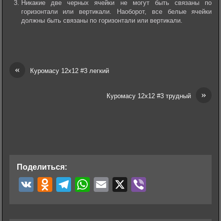
Никакие две черных ячейки не могут быть связаны по
горизонтали или вертикали. Наоборот, все белые ячейки
должны быть связаны по горизонтали или вертикали.
«
Куромасу 12х12 #3 легкий
»
Куромасу 12х12 #3 трудный
Поделиться:
V
O
T
W
E
X
V
K
d
e
h
m
i
n
l
a
a
b