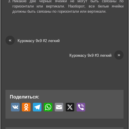
Никакие две черных ячейки не могут быть связаны по
горизонтали или вертикали. Наоборот, все белые ячейки
должны быть связаны по горизонтали или вертикали.
«
Куромасу 9х9 #2 легкий
»
Куромасу 9х9 #3 легкий
Поделиться:
V
O
T
W
E
X
V
K
d
e
h
m
i
n
l
a
a
b