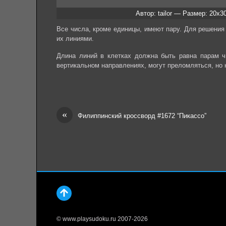
Автор: tailor — Размер: 20x3
Все числа, кроме единицы, имеют пару. Для решения
их линиями.
Длина линий в клетках должна быть равна парам чи
вертикальном направлениях, могут преломляться, но н
«
Филиппинский кроссворд #1672 “Пикассо”
© www.playsudoku.ru 2007-2026