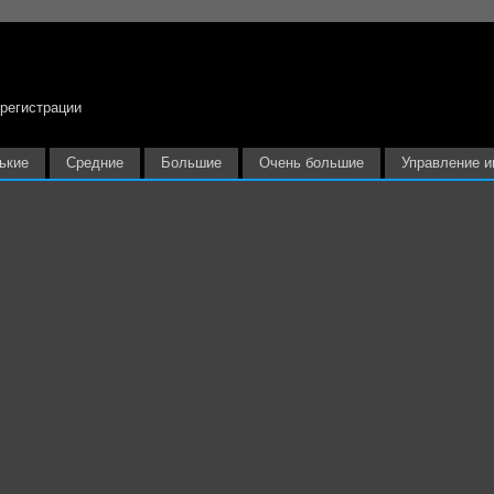
 регистрации
ькие
Средние
Большие
Очень большие
Управление и