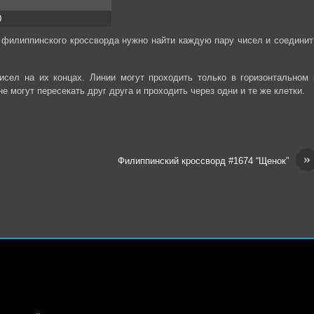
0
 филиппинского кроссворда нужно найти каждую пару чисел и соединит
сел на их концах. Линии могут проходить только в горизонтальном 
е могут пересекать друг друга и проходить через одни и те же клетки.
»
Филиппинский кроссворд #1674 “Щенок”