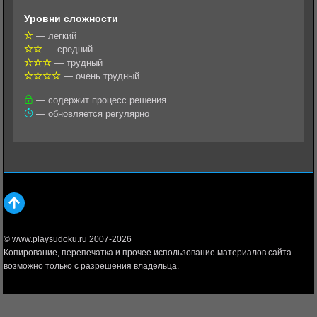
l
r
A
Уровни сложности
a
a
p
— легкий
— средний
s
m
p
— трудный
s
— очень трудный
n
— содержит процесс решения
— обновляется регулярно
i
k
i
© www.playsudoku.ru 2007-2026
Копирование, перепечатка и прочее использование материалов сайта
возможно только с разрешения владельца.