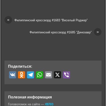
«
Филиппинский кроссворд #1683 “Веселый Роджер”
»
Филиппинский кроссворд #1685 “Динозавр”
Поделиться:
V
O
T
W
E
X
V
K
d
e
h
m
i
n
l
a
a
b
o
e
t
i
e
Полезная информация
k
g
s
l
r
Головоломок на сайте —
49703