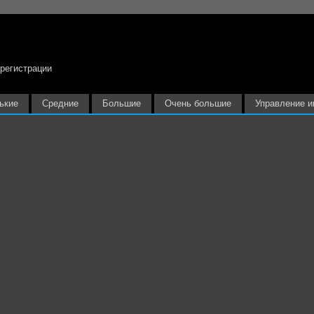
 регистрации
ькие
Средние
Большие
Очень большие
Управление и