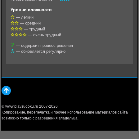
l
r
A
Уровни сложности
a
a
p
— легкий
— средний
s
m
p
— трудный
s
— очень трудный
n
— содержит процесс решения
— обновляется регулярно
i
k
i
© www.playsudoku.ru 2007-2026
Копирование, перепечатка и прочее использование материалов сайта
возможно только с разрешения владельца.