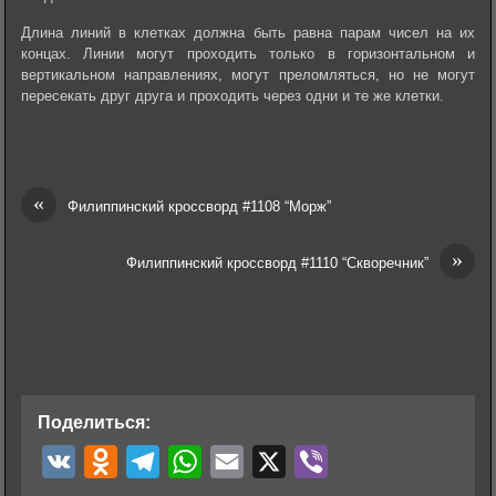
Длина линий в клетках должна быть равна парам чисел на их
концах. Линии могут проходить только в горизонтальном и
вертикальном направлениях, могут преломляться, но не могут
пересекать друг друга и проходить через одни и те же клетки.
«
Филиппинский кроссворд #1108 “Морж”
»
Филиппинский кроссворд #1110 “Скворечник”
Поделиться:
V
O
T
W
E
X
V
K
d
e
h
m
i