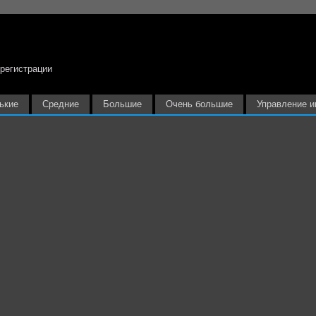
 регистрации
ькие
Средние
Большие
Очень большие
Управление и