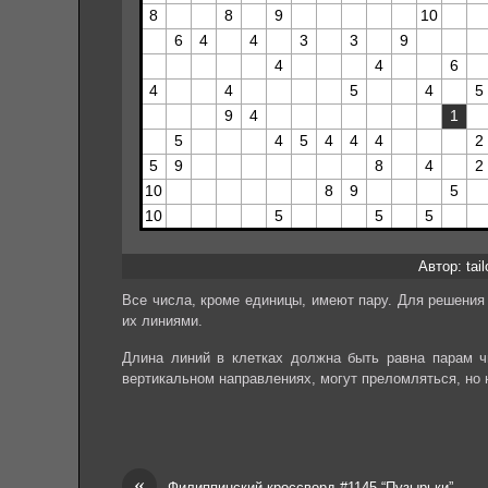
Автор: tai
Все числа, кроме единицы, имеют пару. Для решения
их линиями.
Длина линий в клетках должна быть равна парам чи
вертикальном направлениях, могут преломляться, но н
«
Филиппинский кроссворд #1145 “Пузырьки”