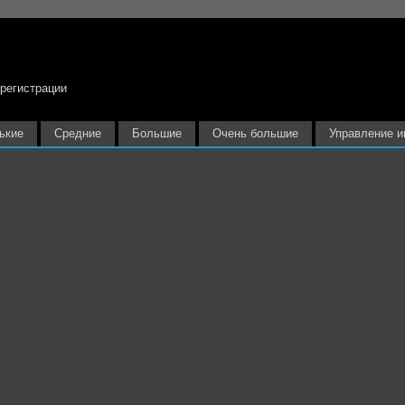
 регистрации
ькие
Средние
Большие
Очень большие
Управление и