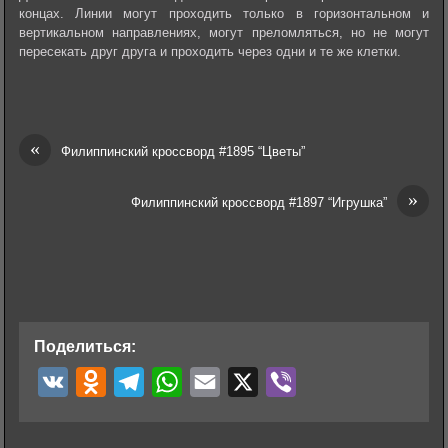
концах. Линии могут проходить только в горизонтальном и
вертикальном направлениях, могут преломляться, но не могут
пересекать друг друга и проходить через одни и те же клетки.
«
Филиппинский кроссворд #1895 “Цветы”
»
Филиппинский кроссворд #1897 “Игрушка”
Поделиться:
V
O
T
W
E
X
V
K
d
e
h
m
i
n
l
a
a
b