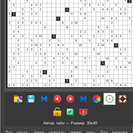
Автор: tailor — Размер: 30x40
Все числа, кроме единицы, имеют пару. Для решения