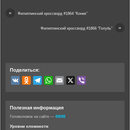
«
Филиппинский кроссворд #1864 “Конек”
»
Филиппинский кроссворд #1866 “Голубь”
Поделиться:
V
O
T
W
E
X
V
K
d
e
h
m
i
n
l
a
a
b
o
e
t
i
e
Полезная информация
k
g
s
l
r
Головоломок на сайте —
49698
l
r
A
Уровни сложности