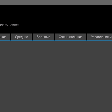
 регистрации
ькие
Средние
Большие
Очень большие
Управление и