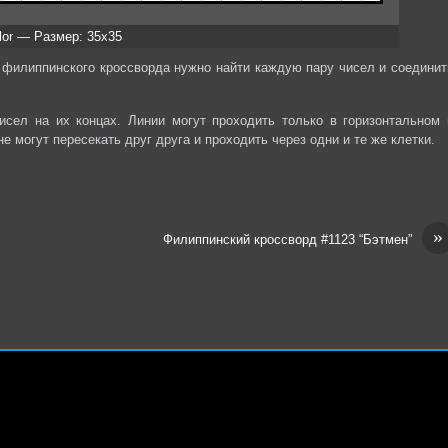
ilor — Размер: 35x35
 филиппинского кроссворда нужно найти каждую пару чисел и соединит
сел на их концах. Линии могут проходить только в горизонтальном 
е могут пересекать друг друга и проходить через одни и те же клетки.
»
Филиппинский кроссворд #1123 “Бэтмен”