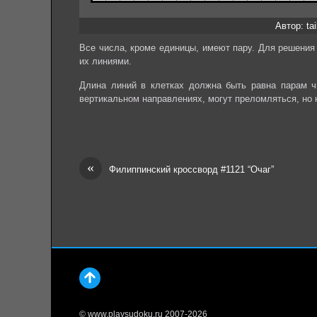
Автор: ta
Все числа, кроме единицы, имеют пару. Для решения
их линиями.
Длина линий в клетках должна быть равна парам чи
вертикальном направлениях, могут преломляться, но н
«
Филиппинский кроссворд #1121 “Очаг”
© www.playsudoku.ru 2007-2026