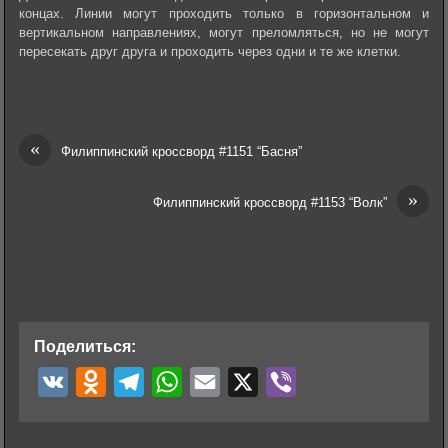
концах. Линии могут проходить только в горизонтальном и
вертикальном направлениях, могут преломляться, но не могут
пересекать друг друга и проходить через одни и те же клетки.
«
Филиппинский кроссворд #1151 “Басня”
»
Филиппинский кроссворд #1153 “Волк”
Поделиться:
V
O
T
W
E
X
V
K
d
e
h
m
i
n
l
a
a
b