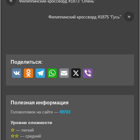
Филиппинский кроссворд #1873 “Олень”
»
Филиппинский кроссворд #1875 “Гусь”
Поделиться:
V
O
T
W
E
X
V
K
d
e
h
m
i
n
l
a
a
b
o
e
t
i
e
Полезная информация
k
g
s
l
r
Головоломок на сайте —
49703
l
r
A
Уровни сложности
a
a
p
— легкий
— средний
s
m
p