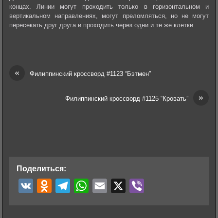
концах. Линии могут проходить только в горизонтальном и
вертикальном направлениях, могут преломляться, но не могут
пересекать друг друга и проходить через одни и те же клетки.
«
Филиппинский кроссворд #1123 “Бэтмен”
»
Филиппинский кроссворд #1125 “Кровать”
Поделиться:
V
O
T
W
E
X
V
K
d
e
h
m
i
n
l
a
a
b