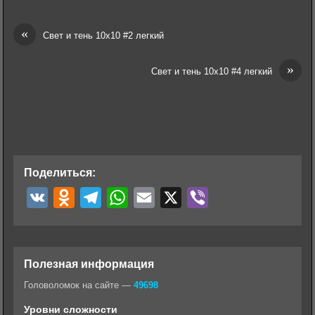
«
Свет и тень 10х10 #2 легкий
»
Свет и тень 10х10 #4 легкий
Поделиться:
V
O
T
W
E
X
V
K
d
e
h
m
i
n
l
a
a
b
o
e
t
i
e
Полезная информация
k
g
s
l
r
Головоломок на сайте —
49698
l
r
A
Уровни сложности