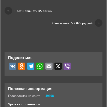
«
Свет и тень 7х7 #5 легкий
»
Свет и тень 7х7 #2 средний
Поделиться:
V
O
T
W
E
X
V
K
d
e
h
m
i
n
l
a
a
b
o
e
t
i
e
Полезная информация
k
g
s
l
r
Головоломок на сайте —
49698
l
r
A
Уровни сложности