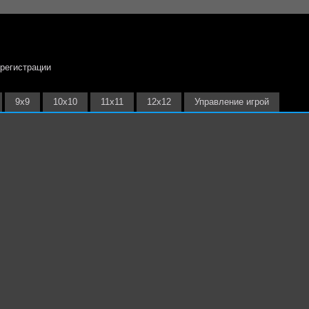
 регистрации
9х9
10х10
11х11
12х12
Управление игрой