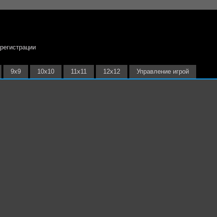
 регистрации
9х9
10х10
11х11
12х12
Управление игрой