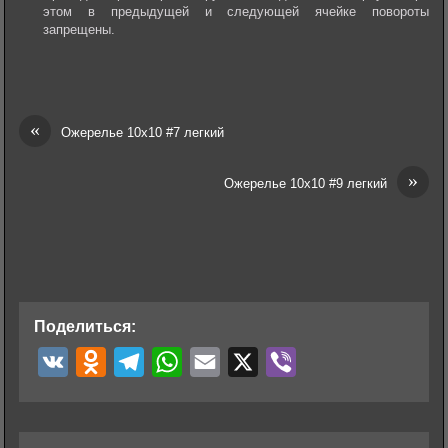
этом в предыдущей и следующей ячейке повороты
запрещены.
«
Ожерелье 10х10 #7 легкий
»
Ожерелье 10х10 #9 легкий
Поделиться:
V
O
T
W
E
X
V
K
d
e
h
m
i
n
l
a
a
b