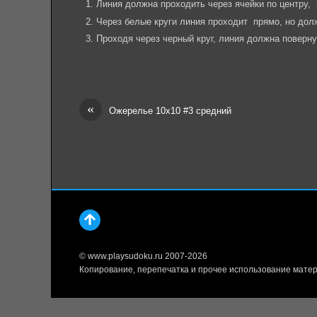
Линия должна проходить через ячейки по центру,
Через белые круги линия проходит прямо, но до
Проходя через черный круг, линия должна поверн
«
Ожерелье 10х10 #3 средний
© www.playsudoku.ru 2007-2026
Копирование, перепечатка и прочее использование матер