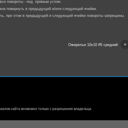
 все повороты - под прямым углом.
лжна повернуть в предыдущей и/или следующей ячейке.
уть, при этом в предыдущей и следующей ячейке повороты запрещены.
»
Ожерелье 10х10 #5 средний
иалов сайта возможно только с разрешения владельца.