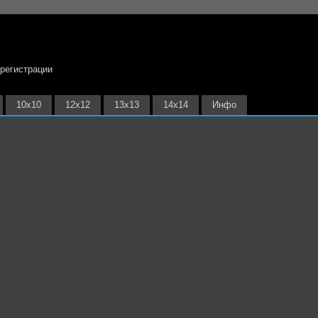
 регистрации
10х10
12х12
13х13
14х14
Инфо