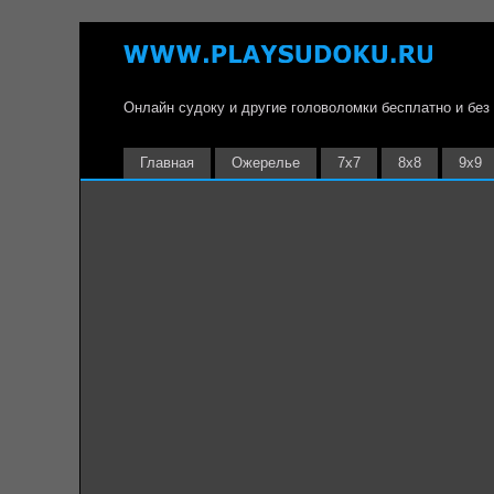
Онлайн судоку и другие головоломки бесплатно и без
Главная
Ожерелье
7х7
8х8
9х9