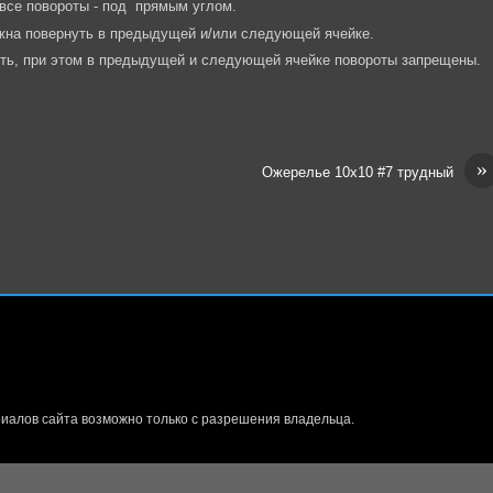
 все повороты - под прямым углом.
лжна повернуть в предыдущей и/или следующей ячейке.
уть, при этом в предыдущей и следующей ячейке повороты запрещены.
»
Ожерелье 10х10 #7 трудный
иалов сайта возможно только с разрешения владельца.