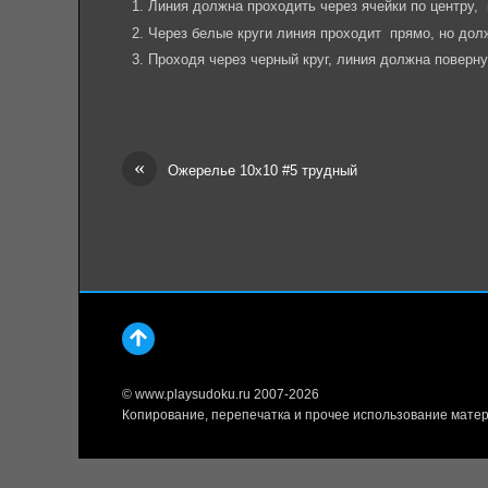
Линия должна проходить через ячейки по центру,
Через белые круги линия проходит прямо, но до
Проходя через черный круг, линия должна поверн
«
Ожерелье 10х10 #5 трудный
© www.playsudoku.ru 2007-2026
Копирование, перепечатка и прочее использование матер