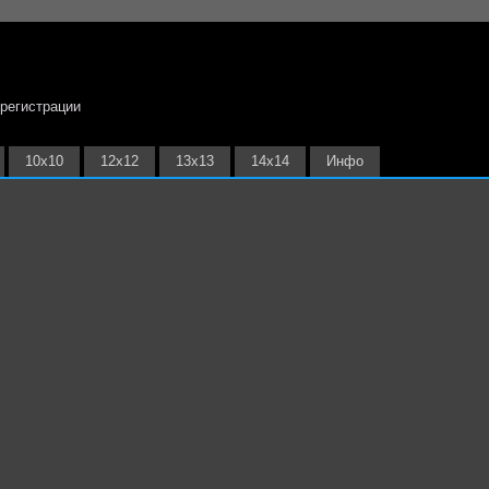
 регистрации
10х10
12х12
13х13
14х14
Инфо