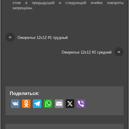
этом в предыдущей и следующей ячейке повороты
запрещены.
«
Ожерелье 12х12 #1 трудный
»
Ожерелье 12х12 #2 средний
Поделиться:
V
O
T
W
E
X
V
K
d
e
h
m
i
n
l
a
a
b