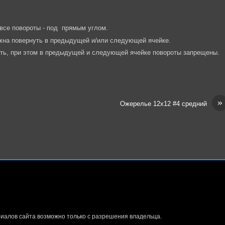
 все повороты - под прямым углом.
лжна повернуть в предыдущей и/или следующей ячейке.
уть, при этом в предыдущей и следующей ячейке повороты запрещены.
»
Ожерелье 12х12 #4 средний
иалов сайта возможно только с разрешения владельца.