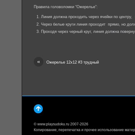
Правила головоломки “Ожерелье”:
Линия должна проходить через ячейки по центру,
Через белые круги линия проходит прямо, но до
Проходя через черный круг, линия должна поверн
«
Ожерелье 12х12 #3 трудный
© www.playsudoku.ru 2007-2026
Копирование, перепечатка и прочее использование матер