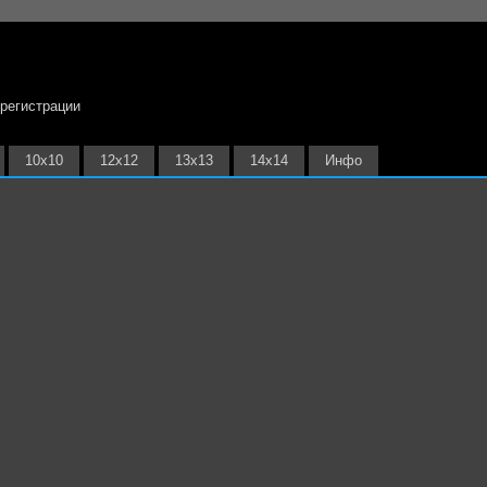
 регистрации
10х10
12х12
13х13
14х14
Инфо