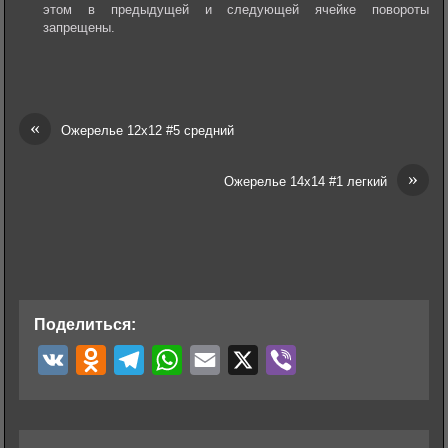
этом в предыдущей и следующей ячейке повороты
запрещены.
«
Ожерелье 12х12 #5 средний
»
Ожерелье 14х14 #1 легкий
Поделиться:
V
O
T
W
E
X
V
K
d
e
h
m
i
n
l
a
a
b