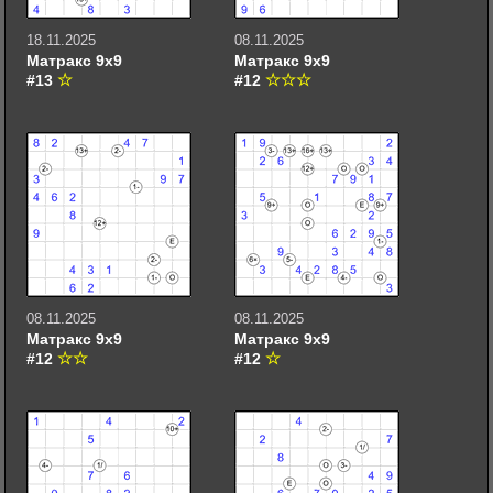
18.11.2025
08.11.2025
Матракс 9х9
Матракс 9х9
#13
#12
08.11.2025
08.11.2025
Матракс 9х9
Матракс 9х9
#12
#12