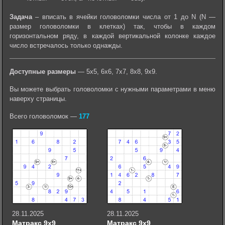
Задача
– вписать в ячейки головоломки числа от 1 до N (N —
размер головоломки в клетках) так, чтобы в каждом
горизонтальном ряду, в каждой вертикальной колонке каждое
число встречалось только однажды.
Доступные размеры
— 5х5, 6х6, 7х7, 8х8, 9х9.
Вы можете выбрать головоломки с нужными параметрами в меню
наверху страницы.
Всего головоломок —
177
28.11.2025
28.11.2025
Матракс 9х9
Матракс 9х9