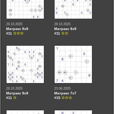
29.10.2025
29.10.2025
Матракс 9х9
Матракс 9х9
#11
#11
29.10.2025
23.06.2025
Матракс 9х9
Матракс 7х7
#11
#15