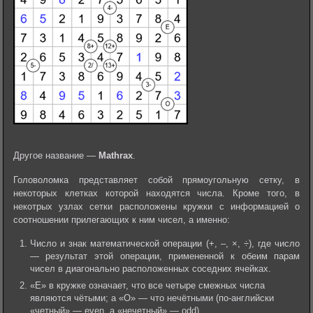
Другое название —
Mathrax
.
Головоломка представляет собой прямоугольную сетку, в
некоторых клетках которой находятся числа. Кроме того, в
некотрых узлах сетки расположены кружки с информацией о
соотношении прилегающих к ним чисел, а именно:
Число и знак математической операции (+, –, ×, ÷), где число
— результат этой операции, примененной к обеим парам
чисел в диагонально расположенных соседних ячейках.
«E» в кружке означает, что все четыре смежных числа
являются чётыми; а «О» — что нечётными (по-английски
«четный» — even, а «нечетный» — odd).