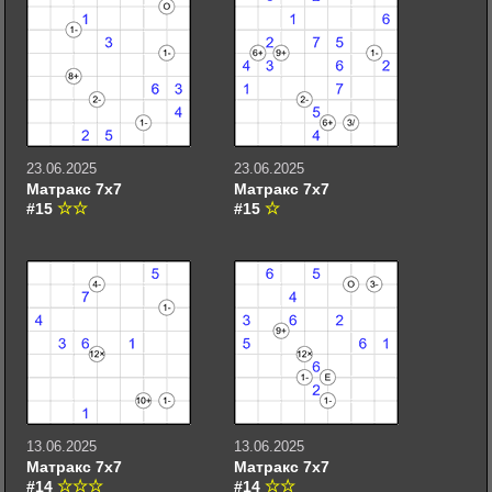
23.06.2025
23.06.2025
Матракс 7х7
Матракс 7х7
#15
#15
13.06.2025
13.06.2025
Матракс 7х7
Матракс 7х7
#14
#14