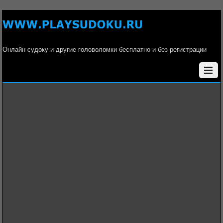
Онлайн судоку и другие головоломки бесплатно и без регистрации