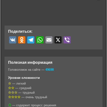
Поделиться:
V
O
T
W
E
X
V
K
d
e
h
m
i
n
l
a
a
b
o
e
t
i
e
Полезная информация
k
g
s
l
r
Головоломок на сайте —
49698
l
r
A
Уровни сложности
a
a
p
— легкий
— средний
s
m
p
— трудный
s
— очень трудный
n
— содержит процесс решения