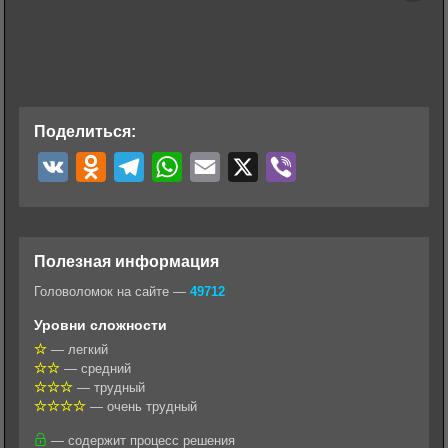
Поделиться:
V
O
T
W
E
X
V
K
d
e
h
m
i
n
l
a
a
b
o
e
t
i
e
Полезная информация
k
g
s
l
r
Головоломок на сайте —
49712
l
r
A
Уровни сложности
a
a
p
— легкий
— средний
s
m
p
— трудный
s
— очень трудный
n
— содержит процесс решения