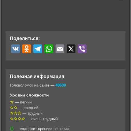
Поделиться:
V
O
T
W
E
X
V
K
d
e
h
m
i
n
l
a
a
b
o
e
t
i
e
Полезная информация
k
g
s
l
r
Головоломок на сайте —
49690
l
r
A
Уровни сложности
a
a
p
— легкий
— средний
s
m
p
— трудный
s
— очень трудный
n
— содержит процесс решения