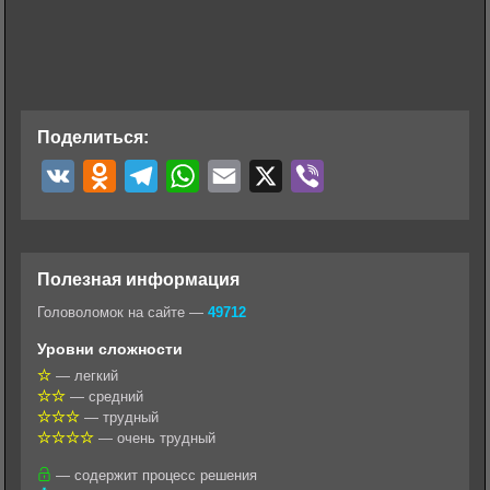
Поделиться:
V
O
T
W
E
X
V
K
d
e
h
m
i
n
l
a
a
b
o
e
t
i
e
Полезная информация
k
g
s
l
r
Головоломок на сайте —
49712
l
r
A
Уровни сложности
a
a
p
— легкий
— средний
s
m
p
— трудный
s
— очень трудный
n
— содержит процесс решения