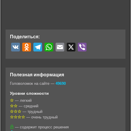
Поделиться:
V
O
T
W
E
X
V
K
d
e
h
m
i
n
l
a
a
b
o
e
t
i
e
Полезная информация
k
g
s
l
r
Головоломок на сайте —
49690
l
r
A
Уровни сложности
a
a
p
— легкий
— средний
s
m
p
— трудный
s
— очень трудный
n
— содержит процесс решения