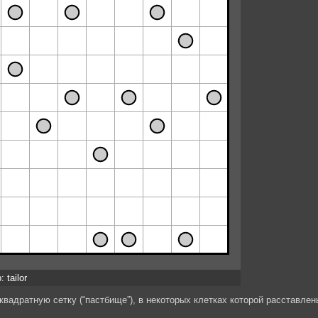
 tailor
вадратную сетку (“пастбище”), в некоторых клетках которой расставлен