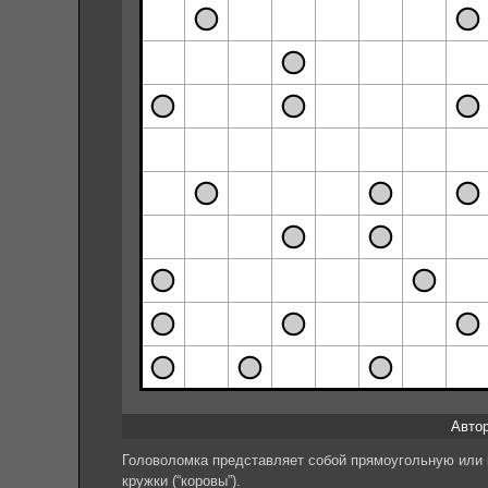
Автор:
Головоломка представляет собой прямоугольную или к
кружки (“коровы”).