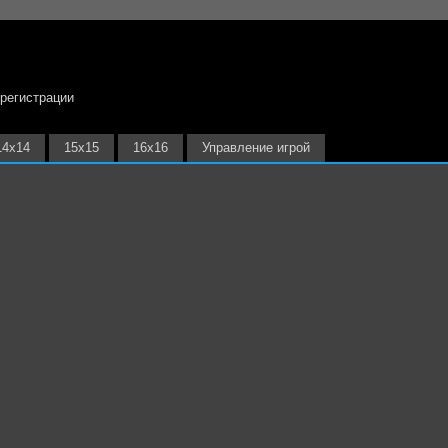
 регистрации
14х14
15х15
16х16
Управление игрой