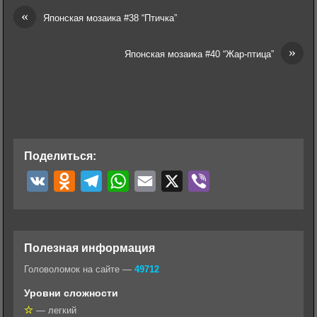
«
Японская мозаика #38 “Птичка”
»
Японская мозаика #40 “Жар-птица”
Поделиться:
V
O
T
W
E
X
V
K
d
e
h
m
i
n
l
a
a
b
o
e
t
i
e
Полезная информация
k
g
s
l
r
Головоломок на сайте —
49712
l
r
A
Уровни сложности
a
a
p
— легкий