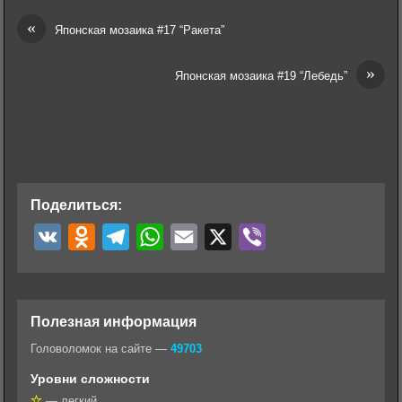
«
Японская мозаика #17 “Ракета”
»
Японская мозаика #19 “Лебедь”
Поделиться:
V
O
T
W
E
X
V
K
d
e
h
m
i
n
l
a
a
b
o
e
t
i
e
Полезная информация
k
g
s
l
r
Головоломок на сайте —
49703
l
r
A
Уровни сложности
a
a
p
— легкий