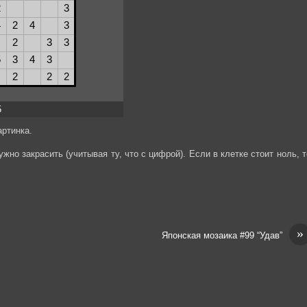
5
ртинка.
жно закрасить (учитывая ту, что с цифрой). Если в клетке стоит ноль, т
»
Японская мозаика #99 “Удав”