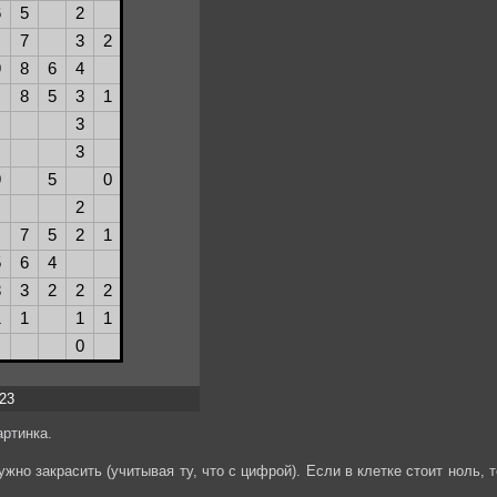
x23
ртинка.
жно закрасить (учитывая ту, что с цифрой). Если в клетке стоит ноль, т