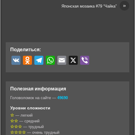
»
Японская мозаика #79 “Чайка”
Поделиться:
V
O
T
W
E
X
V
K
d
e
h
m
i
n
l
a
a
b
o
e
t
i
e
Полезная информация
k
g
s
l
r
Головоломок на сайте —
49690
l
r
A
Уровни сложности
a
a
p
— легкий
— средний
s
m
p
— трудный
s
— очень трудный