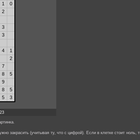
x23
ртинка.
жно закрасить (учитывая ту, что с цифрой). Если в клетке стоит ноль, т