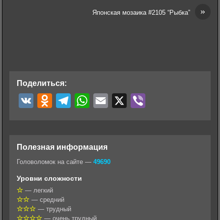
»
Японская мозаика #2105 “Рыбка”
Поделиться:
V
O
T
W
E
X
V
K
d
e
h
m
i
n
l
a
a
b
o
e
t
i
e
Полезная информация
k
g
s
l
r
Головоломок на сайте —
49690
l
r
A
Уровни сложности
a
a
p
— легкий
— средний
s
m
p
— трудный
s
— очень трудный