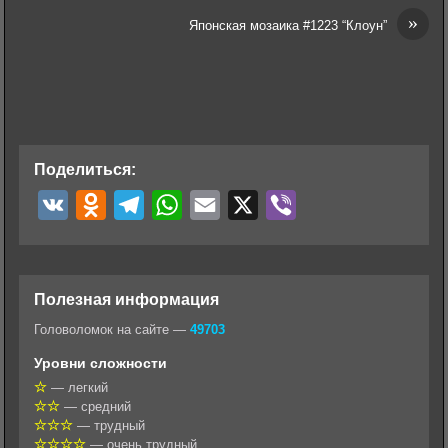
»
Японская мозаика #1223 “Клоун”
Поделиться:
V
O
T
W
E
X
V
K
d
e
h
m
i
n
l
a
a
b
o
e
t
i
e
Полезная информация
k
g
s
l
r
Головоломок на сайте —
49703
l
r
A
Уровни сложности
a
a
p
— легкий
— средний
s
m
p
— трудный
s
— очень трудный