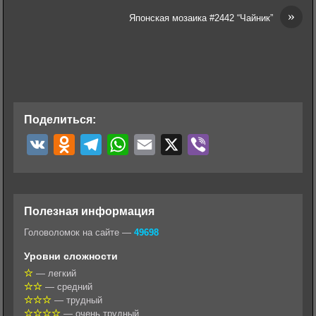
»
Японская мозаика #2442 “Чайник”
Поделиться:
V
O
T
W
E
X
V
K
d
e
h
m
i
n
l
a
a
b
o
e
t
i
e
Полезная информация
k
g
s
l
r
Головоломок на сайте —
49698
l
r
A
Уровни сложности
a
a
p
— легкий
— средний
s
m
p
— трудный
s
— очень трудный