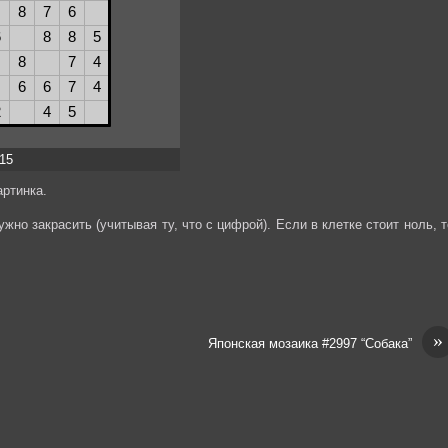
x15
ртинка.
жно закрасить (учитывая ту, что с цифрой). Если в клетке стоит ноль, т
»
Японская мозаика #2997 “Собака”