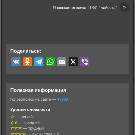
»
Японская мозаика #1841 “Бабочка”
Поделиться:
V
O
T
W
E
X
V
K
d
e
h
m
i
n
l
a
a
b
o
e
t
i
e
Полезная информация
k
g
s
l
r
Головоломок на сайте —
49703
l
r
A
Уровни сложности
a
a
p
— легкий
— средний
s
m
p
— трудный
s
— очень трудный